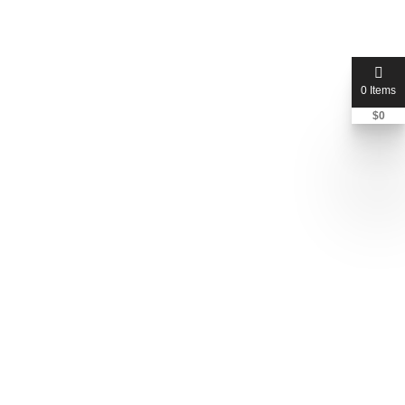
0 Items
$
0